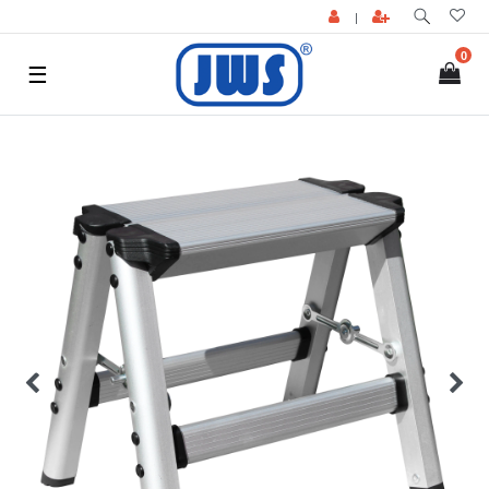
|
0
☰