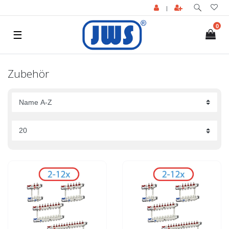
|
0
☰
Zubehör