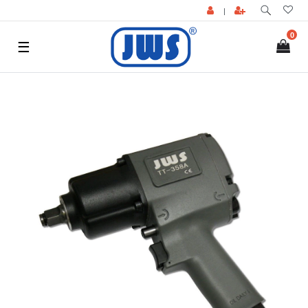
|
0
☰