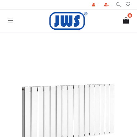
|
0
☰