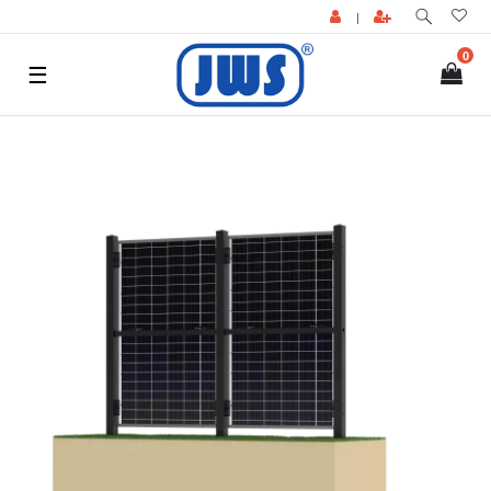
|
0
☰