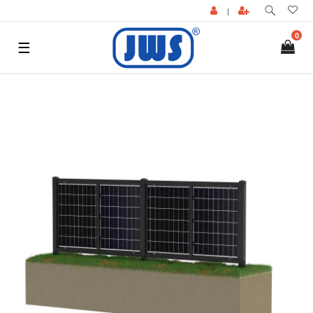
|
0
☰