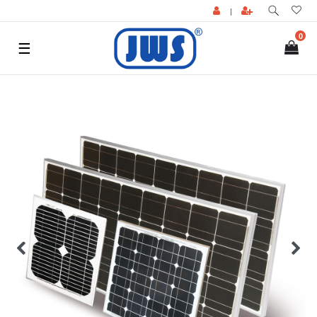
|
0
☰