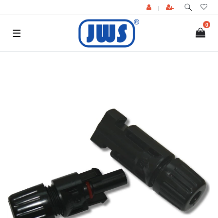
|
0
☰