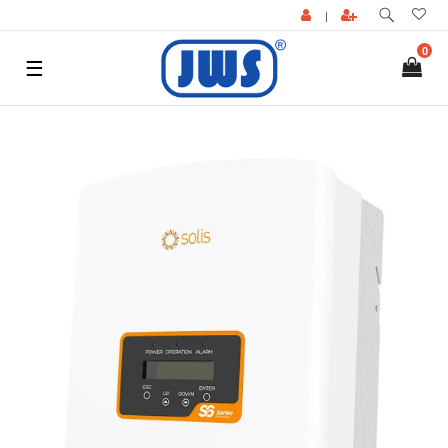
|
0
☰