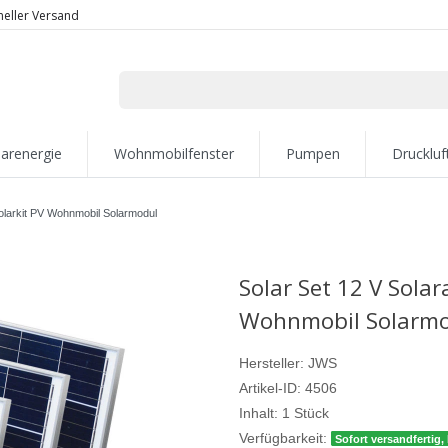
neller Versand
larenergie
Wohnmobilfenster
Pumpen
Druckluf
olarkit PV Wohnmobil Solarmodul
Solar Set 12 V Sola
Wohnmobil Solarm
Hersteller:
JWS
Artikel-ID:
4506
Inhalt:
1
Stück
Verfügbarkeit:
Sofort versandfertig, 