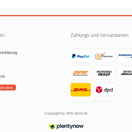
nen
Zahlungs und Versandarten
zerklärung
cht
errufen
Copyright by JWS-Store.de