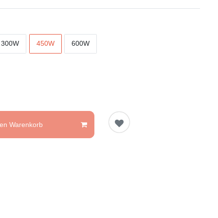
300W
450W
600W
den Warenkorb