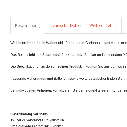
Beschreibung
Technische Daten
Weitere Details
Wir bieten Ihnen für Ihr Wohnmobil, Ferien- oder Gartenhaus und vieles meh
Das Set besteht aus Solarmodul, 5m Kabel inkl. Stecker und passendem MPPT-La
Die Spezifikationen zu den einzelnen Produkten können Sie aus den tech
Passende Halterungen und Batterien, sowie weiteres Zubehör finden Sie i
Bei individuellen Anfragen, kontaktieren Sie gerne direkt unseren Kundense
Lieferumfang Set 150W
1x 150 W Solarmodul Polykristallin
5m Solarkabel 4qmm inkl. Stecker