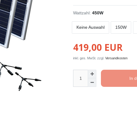
Wattzahl:
450W
Keine Auswahl
150W
419,00 EUR
inkl. ges. MwSt. zzgl.
Versandkosten
In 