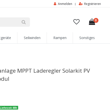
Anmelden
Registrieren
|
0
tgeräte
Seilwinden
Rampen
Sonstiges
ranlage MPPT Laderegler Solarkit PV
odul
Lieferzeit 48h