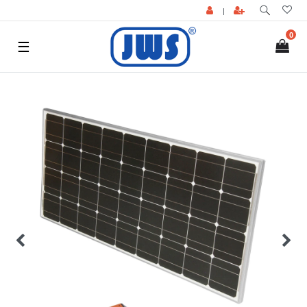
|
0
☰