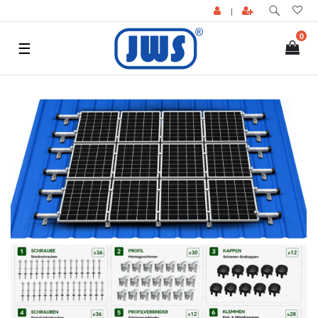
|
0
☰