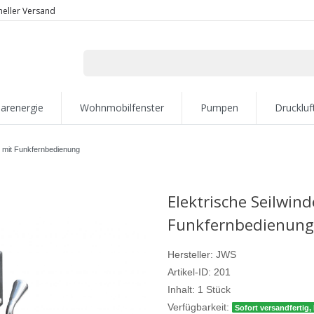
neller Versand
larenergie
Wohnmobilfenster
Pumpen
Druckluf
t mit Funkfernbedienung
Elektrische Seilwin
Funkfernbedienung
Hersteller:
JWS
Artikel-ID:
201
Inhalt:
1
Stück
Verfügbarkeit:
Sofort versandfertig, 