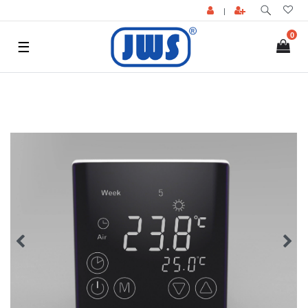
|
0
☰