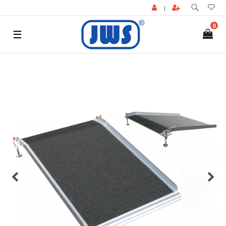
|
0
☰