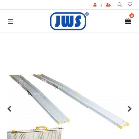
|
0
☰