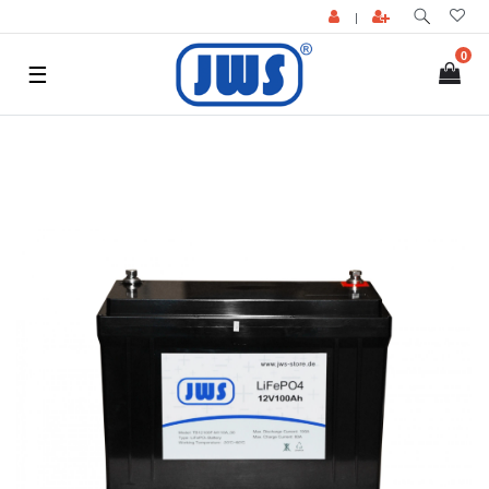
|
0
☰