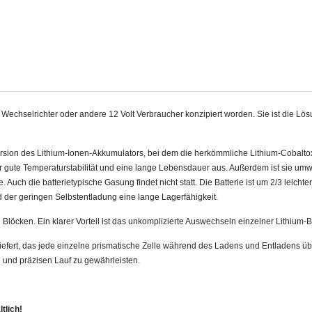
 Wechselrichter oder andere 12 Volt Verbraucher konzipiert worden. Sie ist die Lö
rsion des Lithium-Ionen-Akkumulators, bei dem die herkömmliche Lithium-Cobalto
r gute Temperaturstabilität und eine lange Lebensdauer aus. Außerdem ist sie u
mwe
 Auch die batterietypische Gasung findet nicht statt.
Die Batterie ist um 2/3 leicht
 der geringen Selbstentladung eine lange Lagerfähigkeit.
Blöcken. Ein klarer Vorteil ist das unkomplizierte Auswechseln einzelner Lithium-B
efert, das jede einzelne prismatische Zelle während des Ladens und Entladens ü
 und präzisen Lauf zu gewährleisten.
tlich!