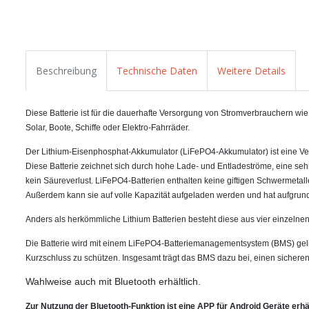
Beschreibung
Technische Daten
Weitere Details
Diese Batterie ist für die dauerhafte Versorgung von Stromverbrauchern wie
Solar, Boote, Schiffe oder Elektro-Fahrräder.
Der Lithium-Eisenphosphat-Akkumulator (LiFePO4-Akkumulator) ist eine Ve
Diese Batterie zeichnet sich durch hohe Lade- und Entladeströme, eine seh
kein Säureverlust.
LiFePO4-Batterien enthalten keine giftigen Schwermetalle.
Außerdem kann sie auf volle Kapazität aufgeladen werden und hat aufgrund
Anders als herkömmliche Lithium Batterien besteht diese aus vier einzelnen 
Die Batterie wird mit einem LiFePO4-Batteriemanagementsystem (BMS) geli
Kurzschluss zu schützen. Insgesamt trägt das BMS dazu bei, einen sicheren
Wahlweise auch mit Bluetooth erhältlich.
Zur Nutzung der Bluetooth-Funktion ist eine APP für Android Geräte erhäl