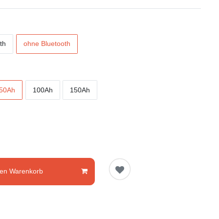
th
ohne Bluetooth
50Ah
100Ah
150Ah
den Warenkorb