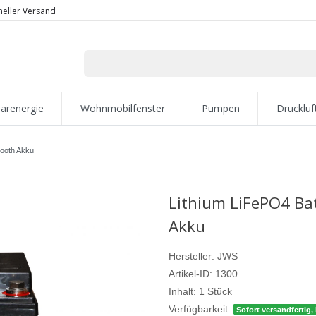
neller Versand
larenergie
Wohnmobilfenster
Pumpen
Druckluf
tooth Akku
Lithium LiFePO4 Bat
Akku
Hersteller:
JWS
Artikel-ID:
1300
Inhalt:
1
Stück
Verfügbarkeit:
Sofort versandfertig, 