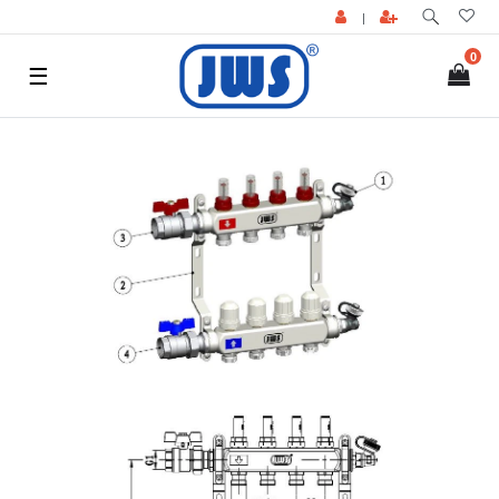
|
0
☰