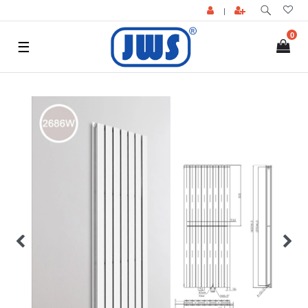
|
0
☰