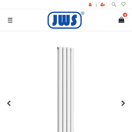
|
0
☰