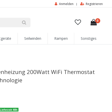
Anmelden
Registrieren
|
0
tgeräte
Seilwinden
Rampen
Sonstiges
enheizung 200Watt WiFi Thermostat
chnologie
Lieferzeit 48h