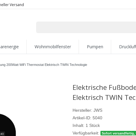
neller Versand
larenergie
Wohnmobilfenster
Pumpen
Druckluf
ung 200Watt WiFi Thermostat Elektrisch TWIN Technologie
Elektrische Fußbod
Elektrisch TWIN Te
Hersteller:
JWS
Artikel-ID:
5040
Inhalt:
1
Stück
Verfügbarkeit:
Sofort versandfertig, 