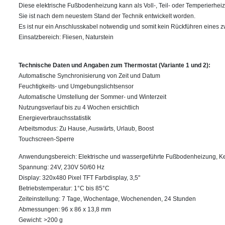
Diese elektrische Fußbodenheizung kann als Voll-, Teil- oder Temperierhei
Sie ist nach dem neuestem Stand der Technik entwickelt worden.
Es ist nur ein Anschlusskabel notwendig und somit kein Rückführen eines z
Einsatzbereich: Fliesen, Naturstein
Technische Daten und Angaben zum Thermostat (Variante 1 und 2):
Automatische Synchronisierung von Zeit und Datum
Feuchtigkeits- und Umgebungslichtsensor
Automatische Umstellung der Sommer- und Winterzeit
Nutzungsverlauf bis zu 4 Wochen ersichtlich
Energieverbrauchsstatistik
Arbeitsmodus: Zu Hause, Auswärts, Urlaub, Boost
Touchscreen-Sperre
Anwendungsbereich: Elektrische und wassergeführte Fußbodenheizung, K
Spannung: 24V, 230V 50/60 Hz
Display: 320x480 Pixel TFT Farbdisplay, 3,5"
Betriebstemperatur: 1°C bis 85°C
Zeiteinstellung: 7 Tage, Wochentage, Wochenenden, 24 Stunden
Abmessungen: 96 x 86 x 13,8 mm
Gewicht: >200 g