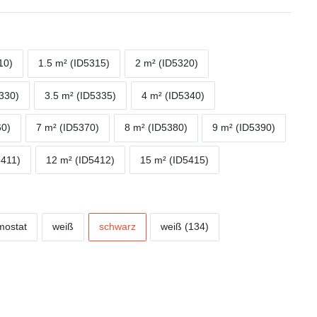
10)
1.5 m² (ID5315)
2 m² (ID5320)
5330)
3.5 m² (ID5335)
4 m² (ID5340)
60)
7 m² (ID5370)
8 m² (ID5380)
9 m² (ID5390)
5411)
12 m² (ID5412)
15 m² (ID5415)
mostat
weiß
schwarz
weiß (134)