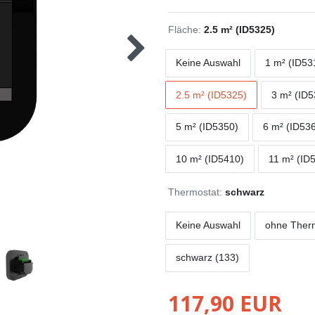
Fläche:
2.5 m² (ID5325)
Keine Auswahl
1 m² (ID53
2.5 m² (ID5325)
3 m² (ID
5 m² (ID5350)
6 m² (ID53
10 m² (ID5410)
11 m² (ID
Thermostat:
schwarz
Keine Auswahl
ohne Ther
schwarz (133)
117,90 EUR