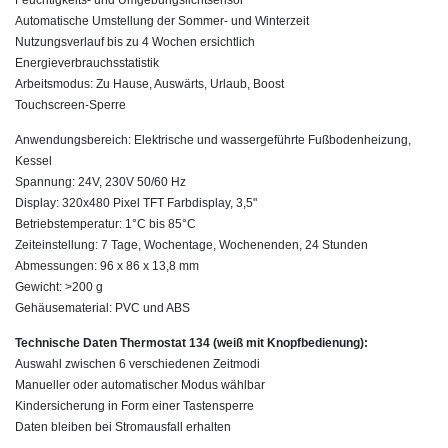
Feuchtigkeits- und Umgebungslichtsensor
Automatische Umstellung der Sommer- und Winterzeit
Nutzungsverlauf bis zu 4 Wochen ersichtlich
Energieverbrauchsstatistik
Arbeitsmodus: Zu Hause, Auswärts, Urlaub, Boost
Touchscreen-Sperre
Anwendungsbereich: Elektrische und wassergeführte Fußbodenheizung,
Kessel
Spannung: 24V, 230V 50/60 Hz
Display: 320x480 Pixel TFT Farbdisplay, 3,5"
Betriebstemperatur: 1°C bis 85°C
Zeiteinstellung: 7 Tage, Wochentage, Wochenenden, 24 Stunden
Abmessungen: 96 x 86 x 13,8 mm
Gewicht: >200 g
Gehäusematerial: PVC und ABS
Technische Daten Thermostat 134 (weiß mit Knopfbedienung):
Auswahl zwischen 6 verschiedenen Zeitmodi
Manueller oder automatischer Modus wählbar
Kindersicherung in Form einer Tastensperre
Daten bleiben bei Stromausfall erhalten