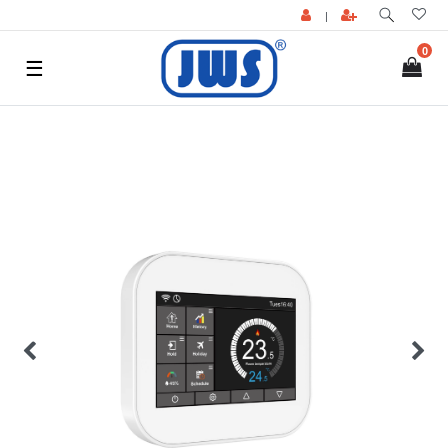
|
0
☰