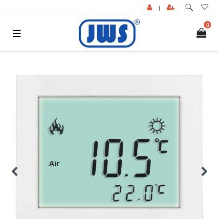
|
0
☰