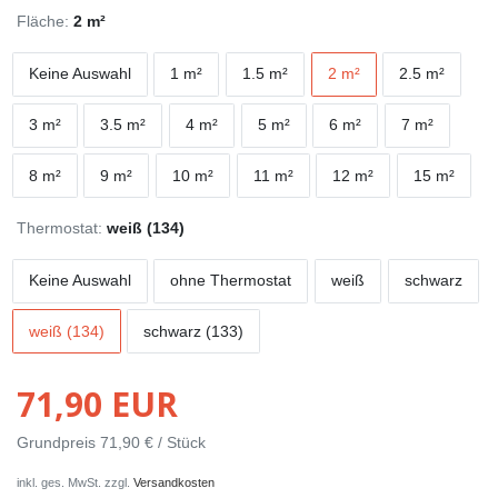
Fläche:
2 m²
Keine Auswahl
1 m²
1.5 m²
2 m²
2.5 m²
3 m²
3.5 m²
4 m²
5 m²
6 m²
7 m²
8 m²
9 m²
10 m²
11 m²
12 m²
15 m²
Thermostat:
weiß (134)
Keine Auswahl
ohne Thermostat
weiß
schwarz
weiß (134)
schwarz (133)
71,90 EUR
Grundpreis
71,90 € / Stück
inkl. ges. MwSt. zzgl.
Versandkosten