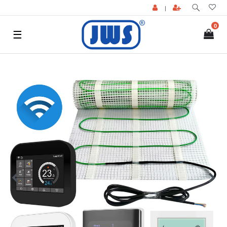
|
0
☰