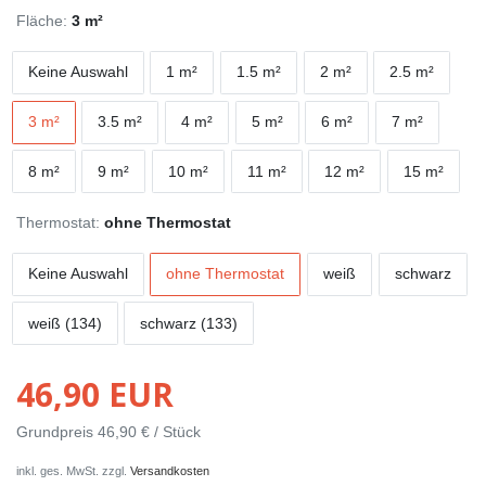
Fläche:
3 m²
Keine Auswahl
1 m²
1.5 m²
2 m²
2.5 m²
3 m²
3.5 m²
4 m²
5 m²
6 m²
7 m²
8 m²
9 m²
10 m²
11 m²
12 m²
15 m²
Thermostat:
ohne Thermostat
Keine Auswahl
ohne Thermostat
weiß
schwarz
weiß (134)
schwarz (133)
46,90 EUR
Grundpreis
46,90 € / Stück
inkl. ges. MwSt. zzgl.
Versandkosten