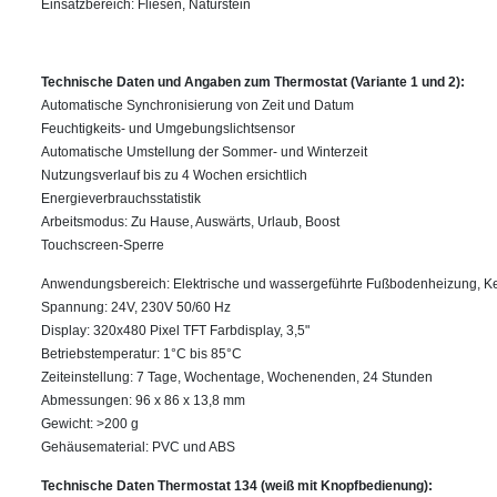
Einsatzbereich: Fliesen, Naturstein
Technische Daten und Angaben zum Thermostat (Variante 1 und 2):
Automatische Synchronisierung von Zeit und Datum
Feuchtigkeits- und Umgebungslichtsensor
Automatische Umstellung der Sommer- und Winterzeit
Nutzungsverlauf bis zu 4 Wochen ersichtlich
Energieverbrauchsstatistik
Arbeitsmodus: Zu Hause, Auswärts, Urlaub, Boost
Touchscreen-Sperre
Anwendungsbereich: Elektrische und wassergeführte Fußbodenheizung, K
Spannung: 24V, 230V 50/60 Hz
Display: 320x480 Pixel TFT Farbdisplay, 3,5"
Betriebstemperatur: 1°C bis 85°C
Zeiteinstellung: 7 Tage, Wochentage, Wochenenden, 24 Stunden
Abmessungen: 96 x 86 x 13,8 mm
Gewicht: >200 g
Gehäusematerial: PVC und ABS
Technische Daten Thermostat 134 (weiß mit Knopfbedienung):