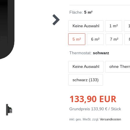
Fläche:
5 m²
Keine Auswahl
1 m²
5 m²
6 m²
7 m²
Thermostat:
schwarz
Keine Auswahl
ohne Ther
schwarz (133)
133,90 EUR
Grundpreis
133,90 € / Stück
inkl. ges. MwSt. zzgl.
Versandkosten