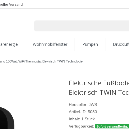
neller Versand
larenergie
Wohnmobilfenster
Pumpen
Druckluf
ung 150Watt WiFi Thermostat Elektrisch TWIN Technologie
Elektrische Fußbod
Elektrisch TWIN Te
Hersteller:
JWS
Artikel-ID:
5030
Inhalt:
1
Stück
Verfügbarkeit:
Sofort versandfertig, 