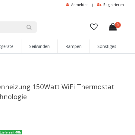
Anmelden
Registrieren
|
0
tgeräte
Seilwinden
Rampen
Sonstiges
enheizung 150Watt WiFi Thermostat
chnologie
Lieferzeit 48h