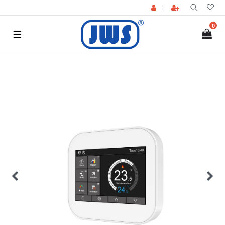
|
0
☰