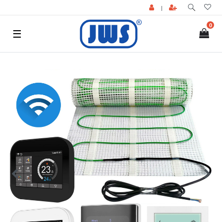
|
0
☰