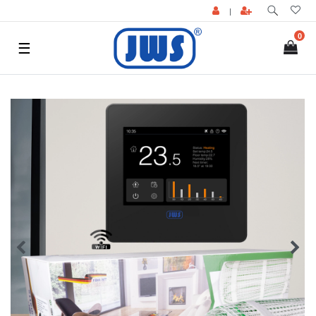
|
0
☰