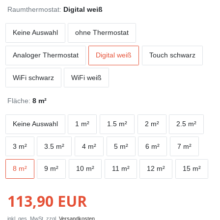
Raumthermostat:
Digital weiß
Keine Auswahl
ohne Thermostat
Analoger Thermostat
Digital weiß
Touch schwarz
WiFi schwarz
WiFi weiß
Fläche:
8 m²
Keine Auswahl
1 m²
1.5 m²
2 m²
2.5 m²
3 m²
3.5 m²
4 m²
5 m²
6 m²
7 m²
8 m²
9 m²
10 m²
11 m²
12 m²
15 m²
113,90 EUR
inkl. ges. MwSt. zzgl.
Versandkosten