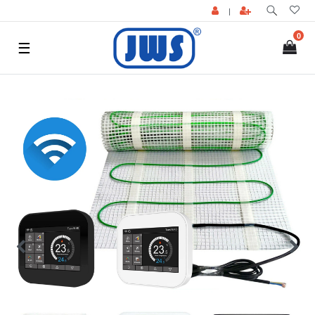
|
0
☰