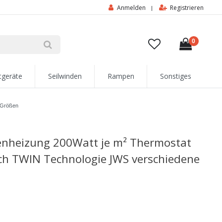
Anmelden
Registrieren
|
0
tgeräte
Seilwinden
Rampen
Sonstiges
 Größen
enheizung 200Watt je m² Thermostat
sch TWIN Technologie JWS verschiedene