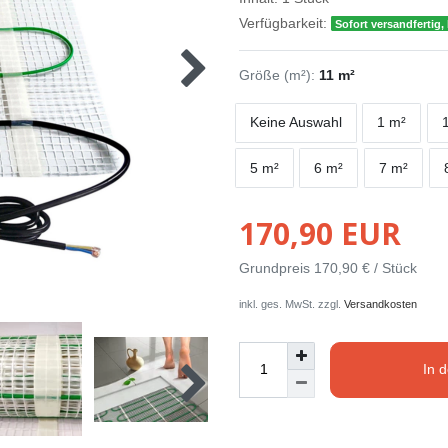
Verfügbarkeit:
Sofort versandfertig, 
Größe (m²):
11 m²
Keine Auswahl
1 m²
5 m²
6 m²
7 m²
170,90 EUR
Grundpreis
170,90 € / Stück
inkl. ges. MwSt. zzgl.
Versandkosten
In 