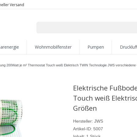
neller Versand
larenergie
Wohnmobilfenster
Pumpen
Druckluf
zung 200Watt je m² Thermostat Touch weiß Elektrisch TWIN Technologie JWS verschiedene
Elektrische Fußbod
Touch weiß Elektri
Größen
Hersteller:
JWS
Artikel-ID:
5007
Inhalt:
1
Stück