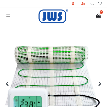
|
0
☰