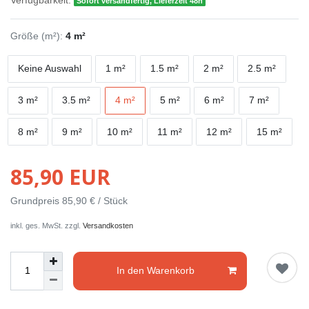
Verfügbarkeit:
Sofort versandfertig, Lieferzeit 48h
Größe (m²):
4 m²
Keine Auswahl
1 m²
1.5 m²
2 m²
2.5 m²
3 m²
3.5 m²
4 m²
5 m²
6 m²
7 m²
8 m²
9 m²
10 m²
11 m²
12 m²
15 m²
85,90 EUR
Grundpreis
85,90 € / Stück
inkl. ges. MwSt. zzgl.
Versandkosten
In den Warenkorb