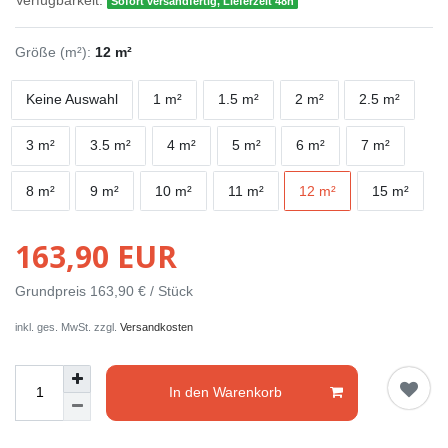
Verfügbarkeit:
Sofort versandfertig, Lieferzeit 48h
Größe (m²):
12 m²
Keine Auswahl
1 m²
1.5 m²
2 m²
2.5 m²
3 m²
3.5 m²
4 m²
5 m²
6 m²
7 m²
8 m²
9 m²
10 m²
11 m²
12 m²
15 m²
163,90 EUR
Grundpreis
163,90 € / Stück
inkl. ges. MwSt. zzgl.
Versandkosten
In den Warenkorb