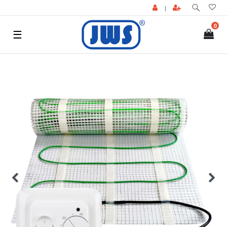
|
0
☰