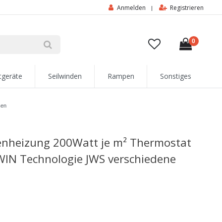
Anmelden
Registrieren
|
0
tgeräte
Seilwinden
Rampen
Sonstiges
ßen
enheizung 200Watt je m² Thermostat
TWIN Technologie JWS verschiedene