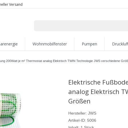
neller Versand
larenergie
Wohnmobilfenster
Pumpen
Druckluf
zung 200Watt je m² Thermostat analog Elektrisch TWIN Technologie JWS verschiedene Grö
Elektrische Fußbod
analog Elektrisch 
Größen
Hersteller:
JWS
Artikel-ID:
5006
Inhalt:
1
Stück