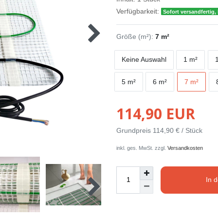
Verfügbarkeit:
Sofort versandfertig, 
Größe (m²):
7 m²
Keine Auswahl
1 m²
5 m²
6 m²
7 m²
114,90 EUR
Grundpreis
114,90 € / Stück
inkl. ges. MwSt. zzgl.
Versandkosten
In 