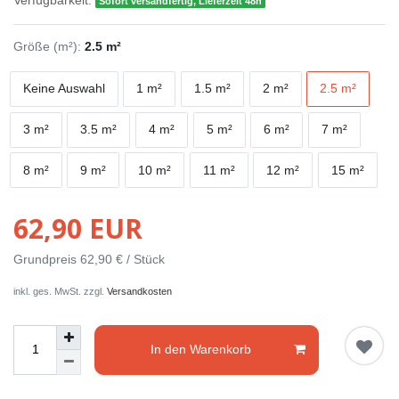
Verfügbarkeit:
Sofort versandfertig, Lieferzeit 48h
Größe (m²):
2.5 m²
Keine Auswahl
1 m²
1.5 m²
2 m²
2.5 m²
3 m²
3.5 m²
4 m²
5 m²
6 m²
7 m²
8 m²
9 m²
10 m²
11 m²
12 m²
15 m²
62,90 EUR
Grundpreis
62,90 € / Stück
inkl. ges. MwSt. zzgl.
Versandkosten
In den Warenkorb