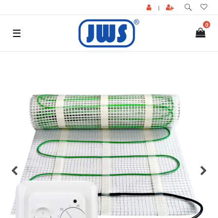
|
0
☰