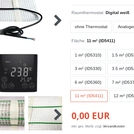
Raumthermostat:
Digital weiß
ohne Thermostat
Analoge
Fläche:
11 m² (ID5411)
1 m² (ID5310)
1.5 m² (ID
3 m² (ID5330)
3.5 m² (ID
6 m² (ID5360)
7 m² (ID53
11 m² (ID5411)
12 m² (ID
0,00 EUR
inkl. ges. MwSt. zzgl.
Versandkosten