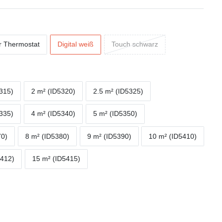
r Thermostat
Digital weiß
Touch schwarz
5315)
2 m² (ID5320)
2.5 m² (ID5325)
5335)
4 m² (ID5340)
5 m² (ID5350)
70)
8 m² (ID5380)
9 m² (ID5390)
10 m² (ID5410)
5412)
15 m² (ID5415)