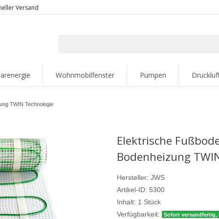
neller Versand
larenergie
Wohnmobilfenster
Pumpen
Druckluf
zung TWIN Technologie
Elektrische Fußbod
Bodenheizung TWIN
Hersteller:
JWS
Artikel-ID:
5300
Inhalt:
1
Stück
Verfügbarkeit:
Sofort versandfertig, 