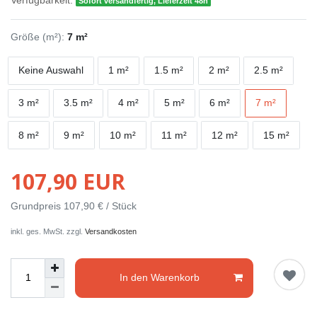
Verfügbarkeit:
Sofort versandfertig, Lieferzeit 48h
Größe (m²):
7 m²
Keine Auswahl
1 m²
1.5 m²
2 m²
2.5 m²
3 m²
3.5 m²
4 m²
5 m²
6 m²
7 m²
8 m²
9 m²
10 m²
11 m²
12 m²
15 m²
107,90 EUR
Grundpreis
107,90 € / Stück
inkl. ges. MwSt. zzgl.
Versandkosten
In den Warenkorb