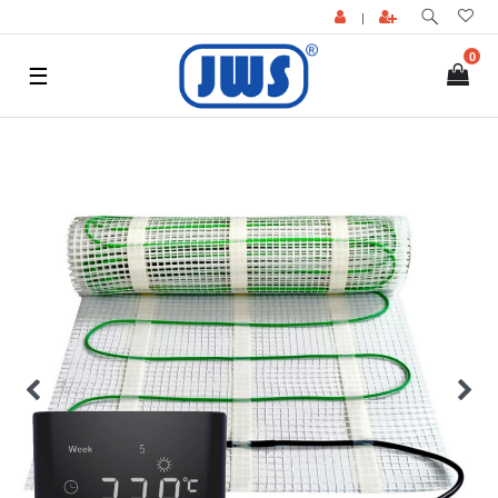
|
0
☰