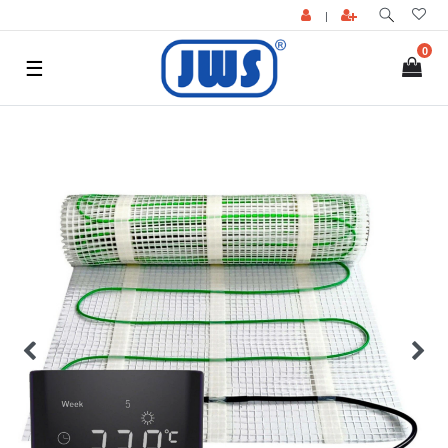
|
0
☰