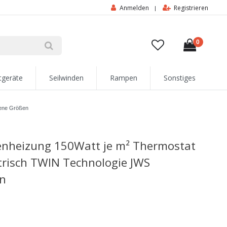
Anmelden
Registrieren
|
0
tgeräte
Seilwinden
Rampen
Sonstiges
dene Größen
enheizung 150Watt je m² Thermostat
trisch TWIN Technologie JWS
en