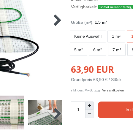
Verfügbarkeit:
Sofort versandfertig, 
Größe (m²):
1.5 m²
Keine Auswahl
1 m²
5 m²
6 m²
7 m²
63,90 EUR
Grundpreis
63,90 € / Stück
inkl. ges. MwSt. zzgl.
Versandkosten
In 