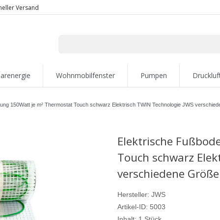
neller Versand
larenergie
Wohnmobilfenster
Pumpen
Druckluf
zung 150Watt je m² Thermostat Touch schwarz Elektrisch TWIN Technologie JWS verschie
Elektrische Fußbod
Touch schwarz Elek
verschiedene Größ
Hersteller:
JWS
Artikel-ID:
5003
Inhalt:
1
Stück