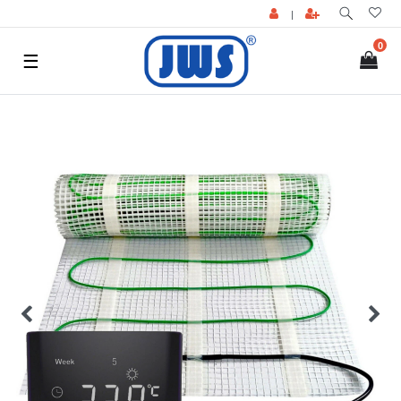
|
0
☰