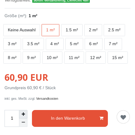
Verfügbarkeit:
Sofort versandfertig, Lieferzeit 48h
Größe (m²):
1 m²
Keine Auswahl
1 m²
1.5 m²
2 m²
2.5 m²
3 m²
3.5 m²
4 m²
5 m²
6 m²
7 m²
8 m²
9 m²
10 m²
11 m²
12 m²
15 m²
60,90 EUR
Grundpreis
60,90 € / Stück
inkl. ges. MwSt. zzgl.
Versandkosten
In den Warenkorb