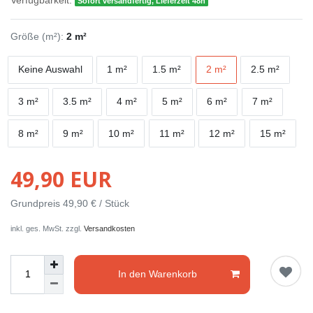
Verfügbarkeit:
Sofort versandfertig, Lieferzeit 48h
Größe (m²):
2 m²
Keine Auswahl
1 m²
1.5 m²
2 m²
2.5 m²
3 m²
3.5 m²
4 m²
5 m²
6 m²
7 m²
8 m²
9 m²
10 m²
11 m²
12 m²
15 m²
49,90 EUR
Grundpreis
49,90 € / Stück
inkl. ges. MwSt. zzgl.
Versandkosten
In den Warenkorb