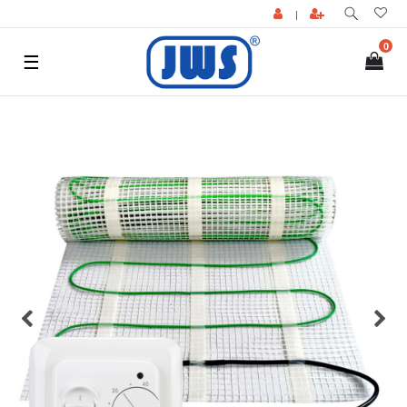
|
0
☰