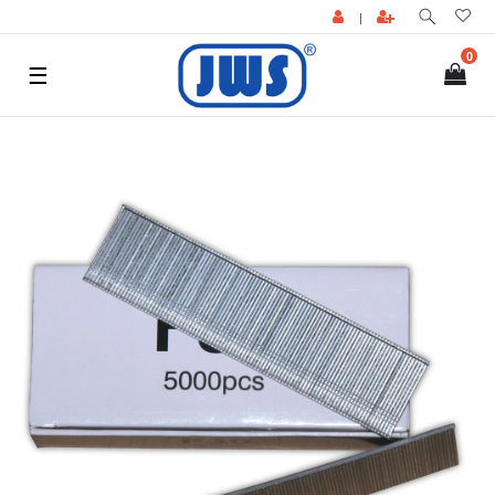
|
0
☰