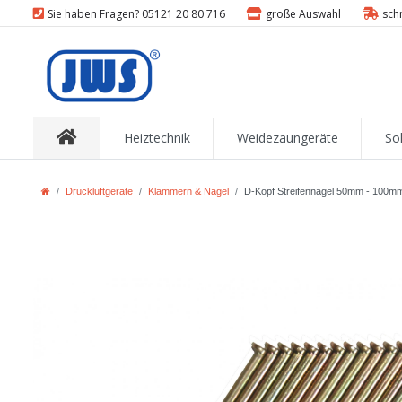
Sie haben Fragen? 05121 20 80 716
große Auswahl
sch
Heiztechnik
Weidezaungeräte
So
Druckluftgeräte
Klammern & Nägel
D-Kopf Streifennägel 50mm - 100mm