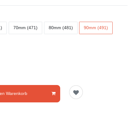
)
70mm (471)
80mm (481)
90mm (491)
den Warenkorb