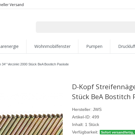
neller Versand
larenergie
Wohnmobilfenster
Pumpen
Druckluf
 34° Verzinkt 2000 Stück BeA Bostitch Paslode
D-Kopf Streifennäg
Stück BeA Bostitch 
Hersteller:
JWS
Artikel-ID:
499
Inhalt:
1
Stück
Verfügbarkeit:
Sofort versandfertig, 